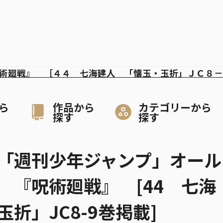
術廻戦』 ［４４ 七海建人 「懐玉・玉折」ＪＣ８
ら
作品から
カテゴリーから
探す
探す
「週刊少年ジャンプ」オール
 『呪術廻戦』 [44 七海
折」JC8-9巻掲載]