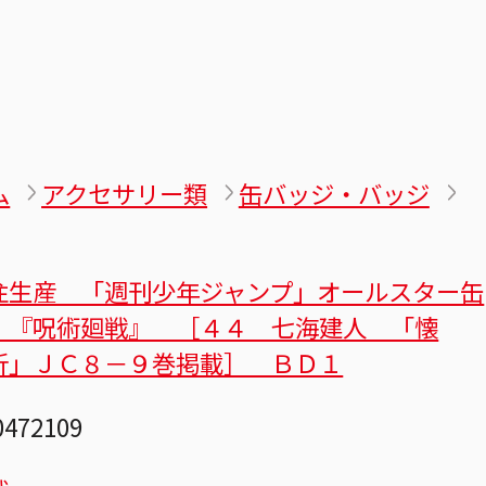
ム
アクセサリー類
缶バッジ・バッジ
注生産 「週刊少年ジャンプ」オールスター缶
 『呪術廻戦』 ［４４ 七海建人 「懐
折」ＪＣ８－９巻掲載］ ＢＤ１
0472109