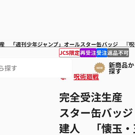
産 「週刊少年ジャンプ」オールスター缶バッジ 『呪
JCS限定
再受注
受注
返品不可
新商品か
探す
呪術廻戦
完全受注生産 
スター缶バッジ
建人 「懐玉・玉