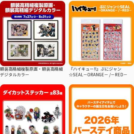
額装高精細複製原画・額装高精細
『ハイキュー!!』ぷにジャン
デジタルカラー
☆SEAL－ORANGE－ /－RED－