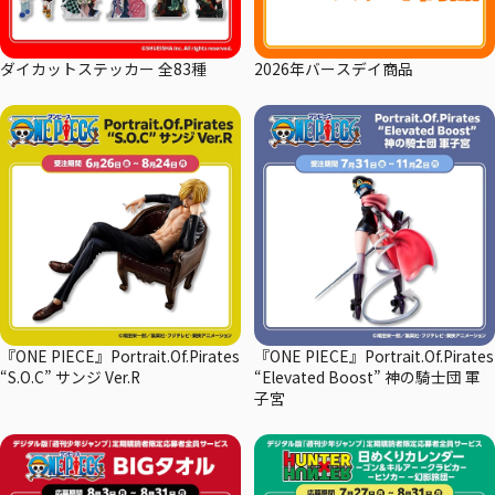
ダイカットステッカー 全83種
2026年バースデイ商品
『ONE PIECE』Portrait.Of.Pirates
『ONE PIECE』Portrait.Of.Pirates
“S.O.C” サンジ Ver.R
“Elevated Boost” 神の騎士団 軍
子宮