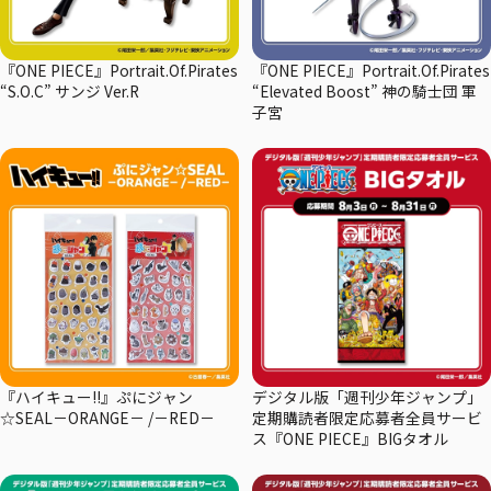
『ONE PIECE』Portrait.Of.Pirates
『ONE PIECE』Portrait.Of.Pirates
“S.O.C” サンジ Ver.R
“Elevated Boost” 神の騎士団 軍
子宮
『ハイキュー!!』ぷにジャン
デジタル版「週刊少年ジャンプ」
☆SEAL－ORANGE－ /－RED－
定期購読者限定応募者全員サービ
ス『ONE PIECE』BIGタオル