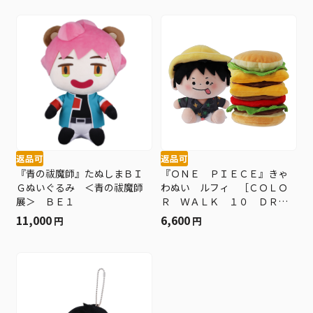
返品可
返品可
『青の祓魔師』たぬしまＢＩ
『ＯＮＥ ＰＩＥＣＥ』きゃ
Ｇぬいぐるみ ＜青の祓魔師
わぬい ルフィ ［ＣＯＬＯ
展＞ ＢＥ１
Ｒ ＷＡＬＫ １０ ＤＲＡ
ＧＯＮ ＶＥＲ．］ ＢＤ２
11,000
6,600
円
円
−ＰＰＩ