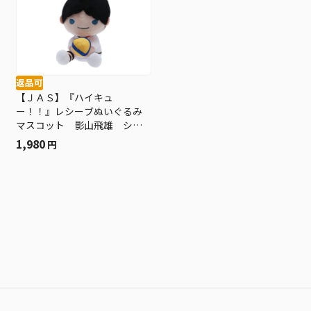
返品可
【ＪＡＳ】『ハイキュ
ー！！』レシーブぬいぐるみ
マスコット 影山飛雄 シュ
ヴァイデンアドラーズＶｅ
1,980
円
ｒ． ＢＢ４−ＪＦ