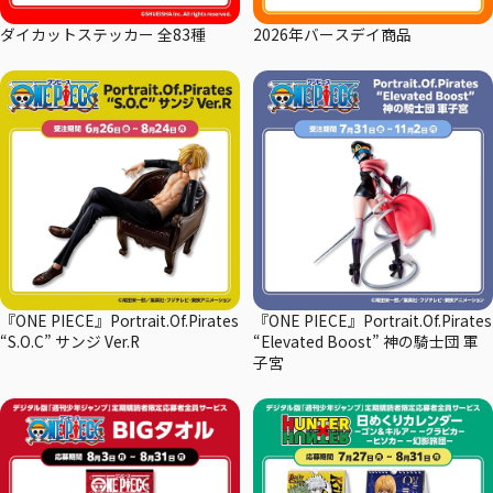
ダイカットステッカー 全83種
2026年バースデイ商品
『ONE PIECE』Portrait.Of.Pirates
『ONE PIECE』Portrait.Of.Pirates
“S.O.C” サンジ Ver.R
“Elevated Boost” 神の騎士団 軍
子宮