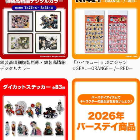
額装高精細複製原画・額装高精細
『ハイキュー!!』ぷにジャン
デジタルカラー
☆SEAL－ORANGE－ /－RED－