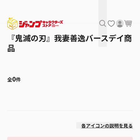
『鬼滅の刃』我妻善逸バースデイ商
品
0
全
件
絞り込み
発売日
各アイコンの説明を見る