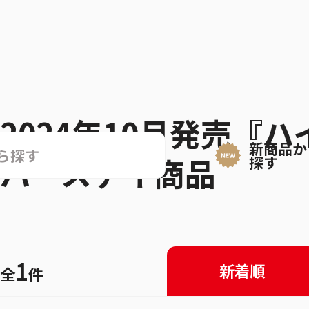
2024年10月発売『
新商品か
バースデイ商品
探す
1
新着順
全
件