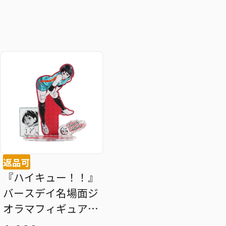
返品可
『ハイキュー！！』
バースデイ名場面ジ
オラマフィギュア～
ＳＨＩＮＩＮＧ～