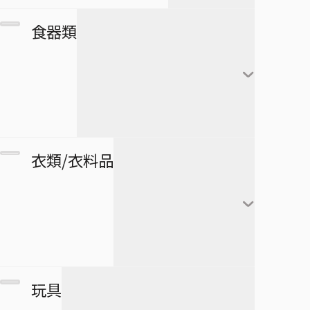
カレンダー
フランキー
アートボード
団扇・扇子
市丸ギン
食器類
シール・ステッカー
ブルック
タペストリー
傘
ウルキオラ・シファー
下敷き
ジンベエ
その他
バッグ
グリムジョー・ジャガ
僕のヒーローアカデミア
ロボコ
クリアファイル
ージャック
財布
ペンケース
湯のみ
衣類/衣料品
パスケース
ペン
グラス・ジョッキ
医療救急品・健康機器
テープ
マグカップ
BORUTO -NARUTO NEXT
緑谷出久
衛生品
GENERATIONS-
消しゴム
箸
爆豪勝己
マグネット
リストバンド
玩具
スケジュール帳
皿
麗日お茶子