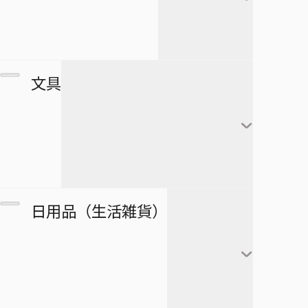
すすめ！ジャンプへっぽこ探検
夏油傑
この音とまれ！
隊！
BLEACH
家入硝子
モンキー・Ｄ・ルフィ
ゴーストフィクサーズ
SPY×FAMILY
複製原画
文具
ロロノア・ゾロ
ゴールデンカムイ
正反対な君と僕
ポストカード
ナミ
接客無双
ポスター
放課後の王子様
黒崎一護
ウソップ
戦奏教室
ブロマイド
放課後ひみつクラブ
朽木ルキア
サンジ
ノート
双星の陰陽師
日用品（生活雑貨）
複製原稿
忘却バッテリー
石田雨竜
トニートニー・チョッ
メモ帳
総理倶楽部
パー
カード
冒険王ビィト
阿散井恋次
ぬりえ
続テルマエ・ロマエ
ニコ・ロビン
アートコースター
僕とロボコ
日番谷冬獅郎