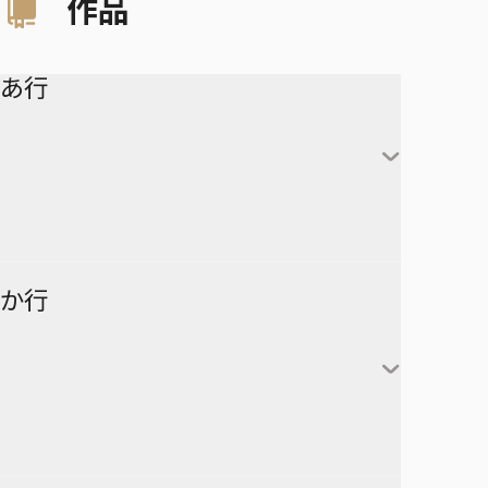
作品
あ行
アイシールド21
か行
青の祓魔師
アオのハコ