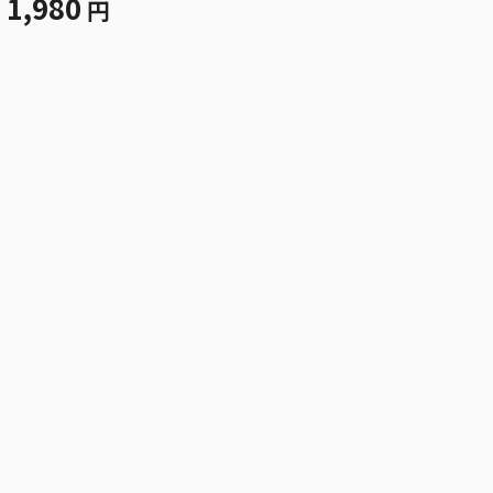
1,980
円
天内叶歌 ＢＤ４