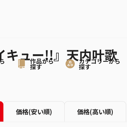
ハイキュー!!』天内叶歌
ら
作品から
カテゴリーから
探す
探す
価格(安い順)
価格(高い順)