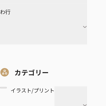
赤葦京治
ド
ヒカルの碁
呪術廻戦
キルア＝ゾルディック
DRAGON BALL
有限世界のアインソフ
ラーメン赤猫
わ行
甘露寺蜜璃
宮侑
PPPPPP
クラピカ
憂国のモリアーティ
ルリドラゴン
伊黒小芭内
宮治
グリーングリーングリーンズ
黒子テツヤ
ひまてん！
レオリオ＝パラディナ
魔都精兵のスレイブ
イチ
憂国のモリアーティ-The
るろうに剣心－明治剣客浪漫
不死川実弥
イト
星海光来
血界戦線 Back 2 Back
火神大我
Remains-
譚・北海道編－
呪術廻戦≡
魔々勇々
虎杖悠仁
デスカラス
悲鳴嶼行冥
ヒソカ＝モロウ
佐久早聖臣
DRAGON BALL Z
孫悟空
血界戦線 Beat 3 Peat
黄瀬涼太
幼稚園WARS
ショーハショーテン！
マリッジトキシン
ワールドトリガー
伏黒恵
道産子ギャルはなまらめんこ
孫悟飯
怪物事変
緑間真太郎
夜桜さんちの大作戦
姫様“拷問”の時間です
ジョジョの奇妙な冒険
家守殿一
マーガレット・別冊マーガレ
ワンパンマン
釘崎野薔薇
い
カテゴリー
ベジータ
恋人以上友人未満
青峰大輝
ット
ファントムバスターズ
JOJO magazine
美野妃眞理
ONE PIECE
乙骨憂太
トランクス
高校生家族
紫原敦
Mr.Clice
イラスト/プリント
ふつうの軽音部
スケルトンダブル
叶穂乃花
五条悟
極楽街
赤司征十郎
MONSTERS
ブラッククローバー