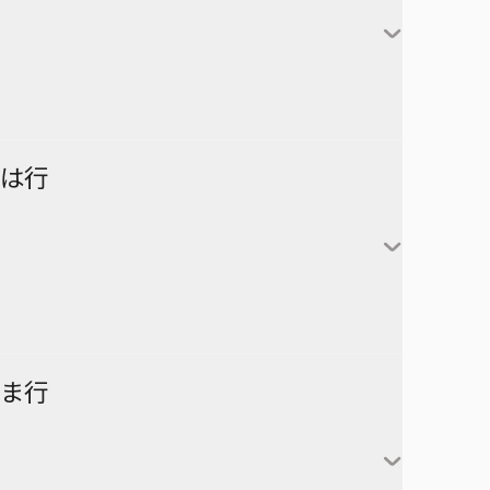
対世界用魔法少女つばめ
一ノ瀬家の大罪
株式会社マジルミエ
さむわんへるつ
坂本太郎
タコピーの原罪
ウィッチウォッチ
鴨乃橋ロンの禁断推理
サンキューピッチ
朝倉シン
ダイヤモンドの功罪
カワイスギクライシス
しのびごと
陸少糖
NICE PRISON
は行
堕天使論
岸辺露伴は動かない
眞霜平助
NARUTO-ナルト-
ダンダダン
気になるあの子はカエル好き
勢羽夏生
悪祓士のキヨシくん
乙木守仁
チェンソーマン
鬼滅の刃
南雲与市
若月ニコ
シバつき物件
ヨダカ（野月ユウ）
超巡！超条先輩
ハイキュー!!
ま行
大佛
風祭監志
ジャンプスクエア
向日アオイ
ツーオンアイス
逃げ上手の若君
うずまきナルト
神々廻
真神圭護
週刊少年ジャンプ
エクソシストを堕とせない
D.Gray-man
祓清
うちはサスケ