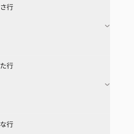
怪獣８号
さ行
カグラバチ
あかね噺
鹿野千夏
猪股大喜
蝶野雛
最強の詩
た行
片翼のミケランジェロ
六平千鉱
サチ録～サチの黙示録～
アスミカケル
阿良川あかね（桜咲朱
かぐや様は告らせたい～天才
漣伯理
音）
SAKAMOTO DAYS
あやかしトライアングル
たちの恋愛頭脳戦～
阿良川ひかる（高良木
暗号学園のいろは
家庭教師ヒットマンREBORN!
ひかる）
ダークギャザリング
な行
アンデッドアンラック
彼方のアストラ