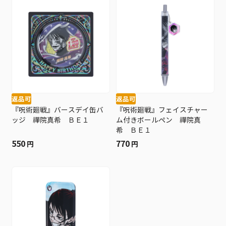
返品可
返品可
『呪術廻戦』バースデイ缶バ
『呪術廻戦』フェイスチャー
ッジ 禪院真希 ＢＥ１
ム付きボールペン 禪院真
希 ＢＥ１
550
770
円
円