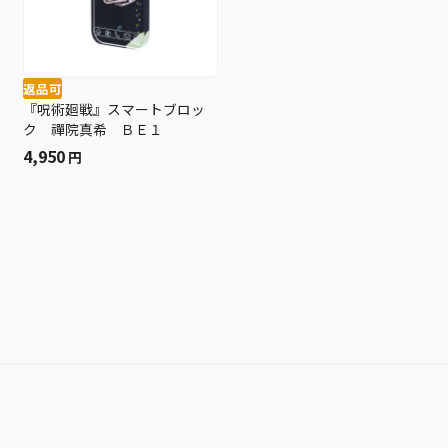
返品可
『呪術廻戦』スマートブロッ
ク 禪院真希 ＢＥ１
4,950
円