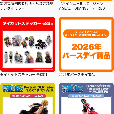
額装高精細複製原画・額装高精細
『ハイキュー!!』ぷにジャン
デジタルカラー
☆SEAL－ORANGE－ /－RED－
ダイカットステッカー 全83種
2026年バースデイ商品