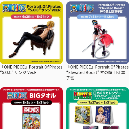
『ONE PIECE』Portrait.Of.Pirates
『ONE PIECE』Portrait.Of.Pirates
“S.O.C” サンジ Ver.R
“Elevated Boost” 神の騎士団 軍
子宮