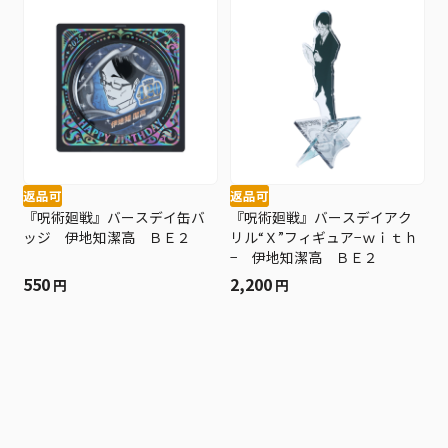
返品可
返品可
『呪術廻戦』バースデイ缶バ
『呪術廻戦』バースデイアク
ッジ 伊地知潔高 ＢＥ２
リル“Ｘ”フィギュア−ｗｉｔｈ
− 伊地知潔高 ＢＥ２
550
2,200
円
円