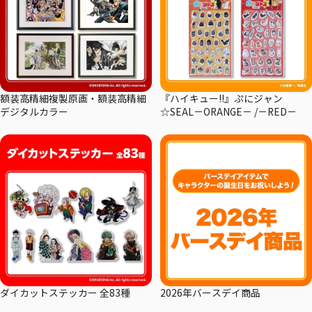
額装高精細複製原画・額装高精細
『ハイキュー!!』ぷにジャン
デジタルカラー
☆SEAL－ORANGE－ /－RED－
ダイカットステッカー 全83種
2026年バースデイ商品