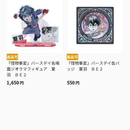
返品可
返品可
『怪物事変』バースデイ名場
『怪物事変』バースデイ缶バ
面ジオラマフィギュア 夏
ッジ 夏羽 ＢＥ２
羽 ＢＥ２
1,650
550
円
円