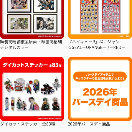
額装高精細複製原画・額装高精細
『ハイキュー!!』ぷにジャン
デジタルカラー
☆SEAL－ORANGE－ /－RED－
ダイカットステッカー 全83種
2026年バースデイ商品