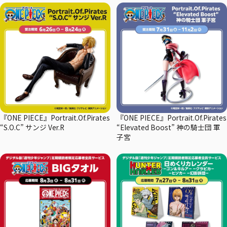
『ONE PIECE』Portrait.Of.Pirates
『ONE PIECE』Portrait.Of.Pirates
“S.O.C” サンジ Ver.R
“Elevated Boost” 神の騎士団 軍
子宮