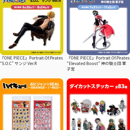
『ONE PIECE』Portrait.Of.Pirates
『ONE PIECE』Portrait.Of.Pirates
“S.O.C” サンジ Ver.R
“Elevated Boost” 神の騎士団 軍
子宮