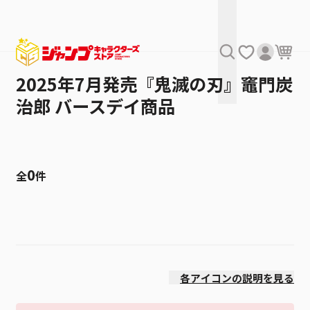
2025年7月発売『鬼滅の刃』竈門炭
治郎 バースデイ商品
0
全
件
絞り込み
発売日
各アイコンの説明を見る