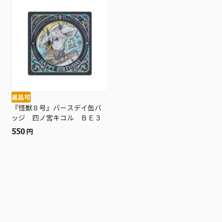
返品可
『怪獣８号』バースデイ缶バ
ッジ 四ノ宮キコル ＢＥ３
550
円