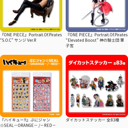
『ONE PIECE』Portrait.Of.Pirates
『ONE PIECE』Portrait.Of.Pirates
“S.O.C” サンジ Ver.R
“Elevated Boost” 神の騎士団 軍
子宮
『ハイキュー!!』ぷにジャン
ダイカットステッカー 全83種
☆SEAL－ORANGE－ /－RED－