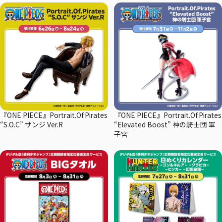
『ONE PIECE』Portrait.Of.Pirates
『ONE PIECE』Portrait.Of.Pirates
“S.O.C” サンジ Ver.R
“Elevated Boost” 神の騎士団 軍
子宮