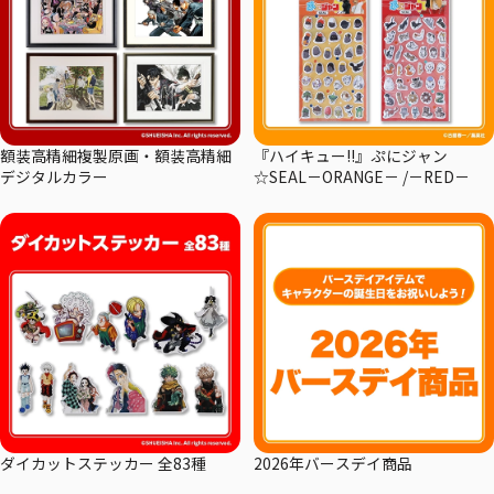
額装高精細複製原画・額装高精細
『ハイキュー!!』ぷにジャン
デジタルカラー
☆SEAL－ORANGE－ /－RED－
ダイカットステッカー 全83種
2026年バースデイ商品