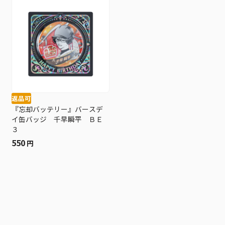
返品可
『忘却バッテリー』バースデ
イ缶バッジ 千早瞬平 ＢＥ
３
550
円