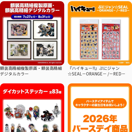
額装高精細複製原画・額装高精細
『ハイキュー!!』ぷにジャン
デジタルカラー
☆SEAL－ORANGE－ /－RED－