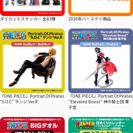
ダイカットステッカー 全83種
2026年バースデイ商品
『ONE PIECE』Portrait.Of.Pirates
『ONE PIECE』Portrait.Of.Pirates
“S.O.C” サンジ Ver.R
“Elevated Boost” 神の騎士団 軍
子宮