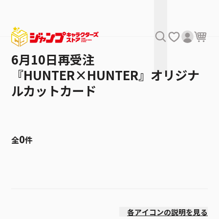
6月10日再受注
『HUNTER×HUNTER』オリジナ
ルカットカード
0
全
件
絞り込み
価格(安い順)
各アイコンの説明を見る