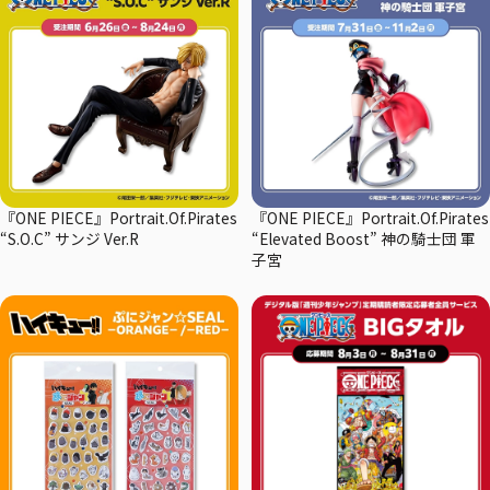
『ONE PIECE』Portrait.Of.Pirates
『ONE PIECE』Portrait.Of.Pirates
“S.O.C” サンジ Ver.R
“Elevated Boost” 神の騎士団 軍
子宮