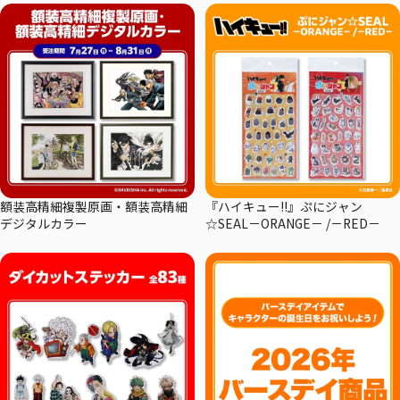
額装高精細複製原画・額装高精細
『ハイキュー!!』ぷにジャン
デジタルカラー
☆SEAL－ORANGE－ /－RED－