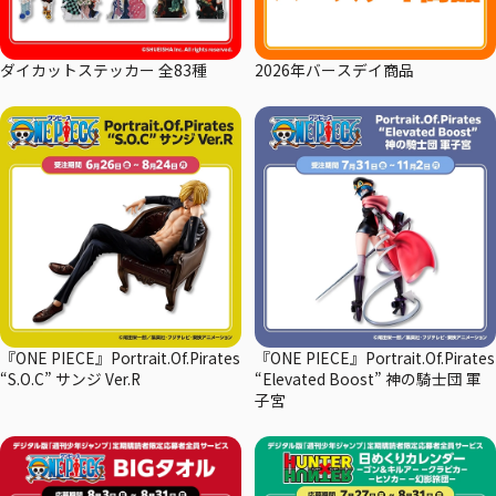
ダイカットステッカー 全83種
2026年バースデイ商品
『ONE PIECE』Portrait.Of.Pirates
『ONE PIECE』Portrait.Of.Pirates
“S.O.C” サンジ Ver.R
“Elevated Boost” 神の騎士団 軍
子宮