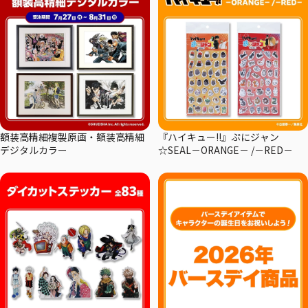
額装高精細複製原画・額装高精細
『ハイキュー!!』ぷにジャン
デジタルカラー
☆SEAL－ORANGE－ /－RED－