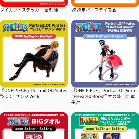
ダイカットステッカー 全83種
2026年バースデイ商品
『ONE PIECE』Portrait.Of.Pirates
『ONE PIECE』Portrait.Of.Pirates
“S.O.C” サンジ Ver.R
“Elevated Boost” 神の騎士団 軍
子宮