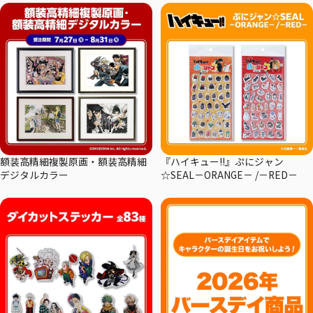
額装高精細複製原画・額装高精細
『ハイキュー!!』ぷにジャン
デジタルカラー
☆SEAL－ORANGE－ /－RED－