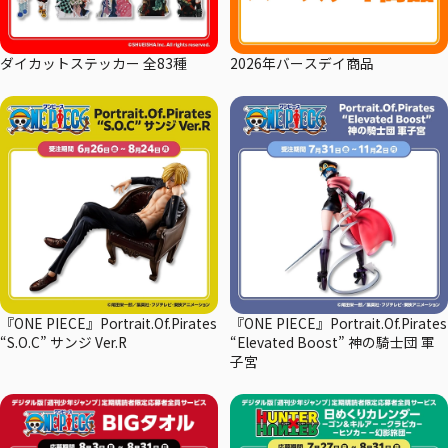
ダイカットステッカー 全83種
2026年バースデイ商品
『ONE PIECE』Portrait.Of.Pirates
『ONE PIECE』Portrait.Of.Pirates
“S.O.C” サンジ Ver.R
“Elevated Boost” 神の騎士団 軍
子宮