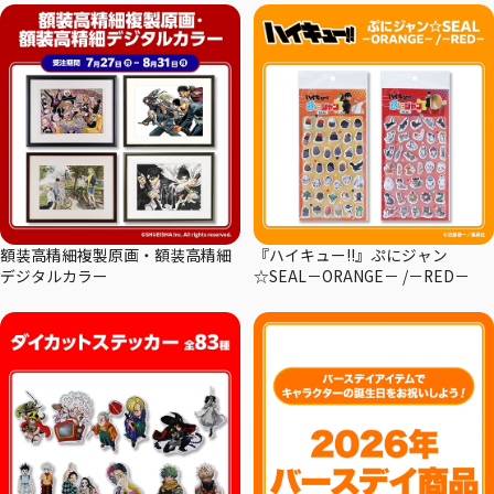
額装高精細複製原画・額装高精細
『ハイキュー!!』ぷにジャン
デジタルカラー
☆SEAL－ORANGE－ /－RED－