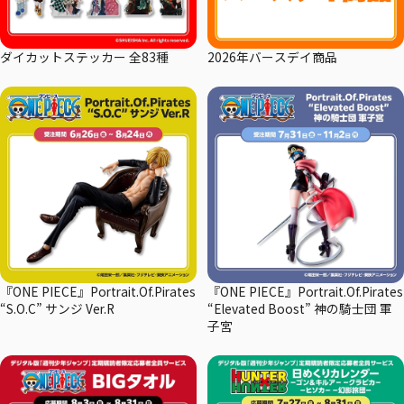
ダイカットステッカー 全83種
2026年バースデイ商品
『ONE PIECE』Portrait.Of.Pirates
『ONE PIECE』Portrait.Of.Pirates
“S.O.C” サンジ Ver.R
“Elevated Boost” 神の騎士団 軍
子宮