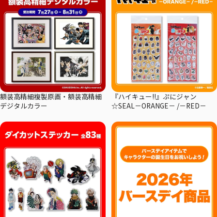
額装高精細複製原画・額装高精細
『ハイキュー!!』ぷにジャン
デジタルカラー
☆SEAL－ORANGE－ /－RED－