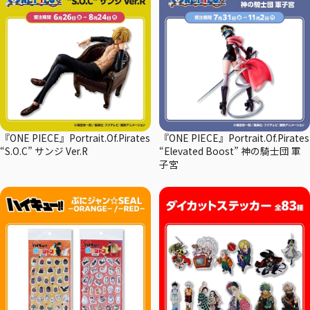
『ONE PIECE』Portrait.Of.Pirates
『ONE PIECE』Portrait.Of.Pirates
“S.O.C” サンジ Ver.R
“Elevated Boost” 神の騎士団 軍
子宮