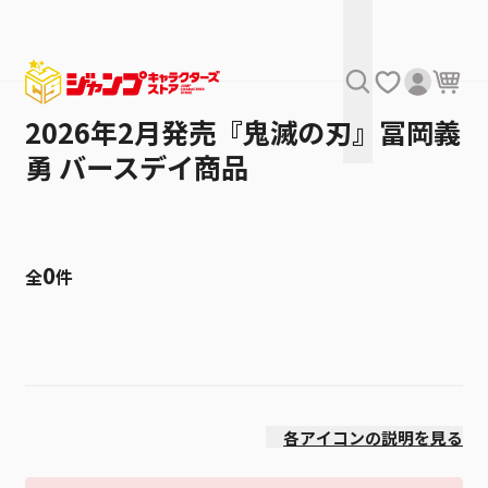
2026年2月発売『鬼滅の刃』冨岡義
勇 バースデイ商品
0
全
件
絞り込み
価格(安い順)
各アイコンの説明を見る