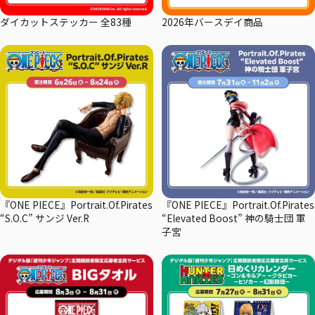
ダイカットステッカー 全83種
2026年バースデイ商品
『ONE PIECE』Portrait.Of.Pirates
『ONE PIECE』Portrait.Of.Pirates
“S.O.C” サンジ Ver.R
“Elevated Boost” 神の騎士団 軍
子宮