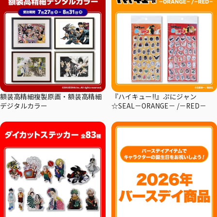
額装高精細複製原画・額装高精細
『ハイキュー!!』ぷにジャン
デジタルカラー
☆SEAL－ORANGE－ /－RED－