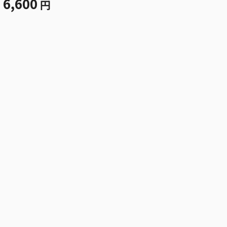
6,600
円
オ＝パラディナイ
ト ＢＦ１