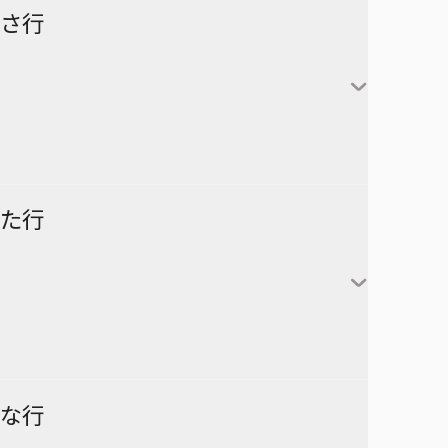
怪獣８号
さ行
カグラバチ
あかね噺
鹿野千夏
猪股大喜
蝶野雛
最強の詩
た行
片翼のミケランジェロ
六平千鉱
サチ録～サチの黙示録～
アスミカケル
阿良川あかね（桜咲朱
かぐや様は告らせたい～天才
漣伯理
音）
SAKAMOTO DAYS
あやかしトライアングル
たちの恋愛頭脳戦～
阿良川ひかる（高良木
暗号学園のいろは
家庭教師ヒットマンREBORN!
ひかる）
ダークギャザリング
な行
アンデッドアンラック
彼方のアストラ