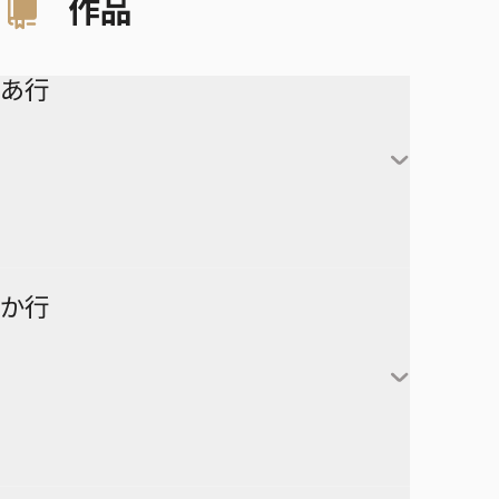
作品
あ行
アイシールド21
か行
青の祓魔師
アオのハコ