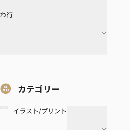
赤葦京治
ド
ヒカルの碁
呪術廻戦
キルア＝ゾルディック
DRAGON BALL
有限世界のアインソフ
ラーメン赤猫
わ行
甘露寺蜜璃
宮侑
PPPPPP
クラピカ
憂国のモリアーティ
ルリドラゴン
伊黒小芭内
宮治
グリーングリーングリーンズ
黒子テツヤ
ひまてん！
レオリオ＝パラディナ
魔都精兵のスレイブ
イチ
憂国のモリアーティ-The
るろうに剣心－明治剣客浪漫
不死川実弥
イト
星海光来
血界戦線 Back 2 Back
火神大我
Remains-
譚・北海道編－
呪術廻戦≡
魔々勇々
虎杖悠仁
デスカラス
悲鳴嶼行冥
ヒソカ＝モロウ
佐久早聖臣
DRAGON BALL Z
孫悟空
血界戦線 Beat 3 Peat
黄瀬涼太
幼稚園WARS
ショーハショーテン！
マリッジトキシン
ワールドトリガー
伏黒恵
道産子ギャルはなまらめんこ
孫悟飯
怪物事変
緑間真太郎
夜桜さんちの大作戦
姫様“拷問”の時間です
ジョジョの奇妙な冒険
家守殿一
マーガレット・別冊マーガレ
ワンパンマン
釘崎野薔薇
い
カテゴリー
ベジータ
恋人以上友人未満
青峰大輝
ット
ファントムバスターズ
JOJO magazine
美野妃眞理
ONE PIECE
乙骨憂太
トランクス
高校生家族
紫原敦
Mr.Clice
イラスト/プリント
ふつうの軽音部
スケルトンダブル
叶穂乃花
五条悟
極楽街
赤司征十郎
MONSTERS
ブラッククローバー