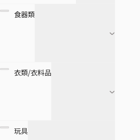
カレンダー
フランキー
アートボード
団扇・扇子
市丸ギン
食器類
シール・ステッカー
ブルック
タペストリー
傘
ウルキオラ・シファー
下敷き
ジンベエ
その他
バッグ
グリムジョー・ジャガ
僕のヒーローアカデミア
ロボコ
クリアファイル
ージャック
財布
ペンケース
湯のみ
衣類/衣料品
パスケース
ペン
グラス・ジョッキ
医療救急品・健康機器
テープ
マグカップ
BORUTO -NARUTO NEXT
緑谷出久
衛生品
GENERATIONS-
消しゴム
箸
爆豪勝己
マグネット
リストバンド
玩具
スケジュール帳
皿
麗日お茶子