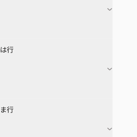
対世界用魔法少女つばめ
一ノ瀬家の大罪
株式会社マジルミエ
さむわんへるつ
坂本太郎
タコピーの原罪
ウィッチウォッチ
鴨乃橋ロンの禁断推理
サンキューピッチ
朝倉シン
ダイヤモンドの功罪
カワイスギクライシス
しのびごと
陸少糖
NICE PRISON
は行
堕天使論
岸辺露伴は動かない
眞霜平助
NARUTO-ナルト-
ダンダダン
気になるあの子はカエル好き
勢羽夏生
悪祓士のキヨシくん
乙木守仁
チェンソーマン
鬼滅の刃
南雲与市
若月ニコ
シバつき物件
ヨダカ（野月ユウ）
超巡！超条先輩
ハイキュー!!
ま行
大佛
風祭監志
ジャンプスクエア
向日アオイ
ツーオンアイス
逃げ上手の若君
うずまきナルト
神々廻
真神圭護
週刊少年ジャンプ
エクソシストを堕とせない
D.Gray-man
祓清
うちはサスケ