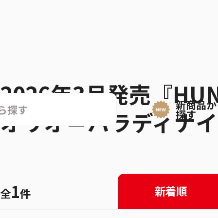
2026年3月発売『HU
新商品か
オリオ＝パラディナイ
探す
1
新着順
全
件