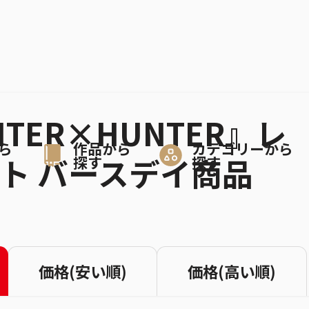
NTER×HUNTER』レ
ら
作品から
カテゴリーから
ト バースデイ商品
探す
探す
価格(安い順)
価格(高い順)