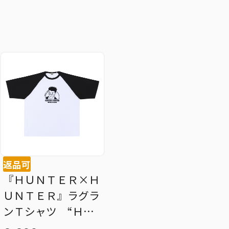
返品可
『ＨＵＮＴＥＲ×Ｈ
ＵＮＴＥＲ』ラグラ
ンＴシャツ “ＨＥ
ＲＯＥＳ” レオリ