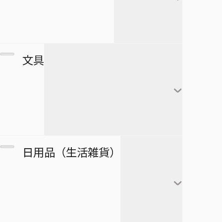
すすめ！ジャンプへっぽこ探検
夏油傑
この音とまれ！
隊！
BLEACH
家入硝子
モンキー・Ｄ・ルフィ
ゴーストフィクサーズ
SPY×FAMILY
複製原画
文具
ロロノア・ゾロ
ゴールデンカムイ
正反対な君と僕
ポストカード
ナミ
接客無双
ポスター
放課後の王子様
黒崎一護
ウソップ
戦奏教室
ブロマイド
放課後ひみつクラブ
朽木ルキア
サンジ
ノート
双星の陰陽師
日用品（生活雑貨）
複製原稿
忘却バッテリー
石田雨竜
トニートニー・チョッ
メモ帳
総理倶楽部
パー
カード
冒険王ビィト
阿散井恋次
ぬりえ
続テルマエ・ロマエ
ニコ・ロビン
アートコースター
僕とロボコ
日番谷冬獅郎