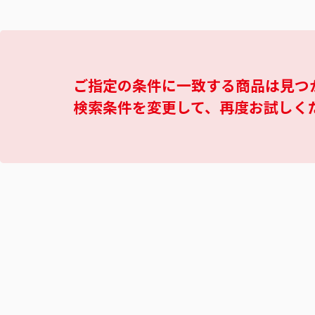
ご指定の条件に一致する商品は見つ
検索条件を変更して、再度お試しく