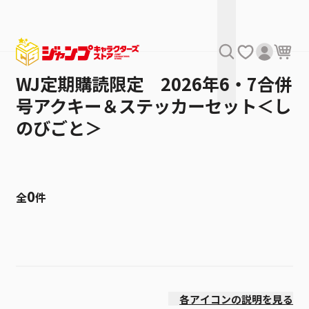
WJ定期購読限定 2026年6・7合併
号アクキー＆ステッカーセット＜し
のびごと＞
0
全
件
絞り込み
発売日
各アイコンの説明を見る