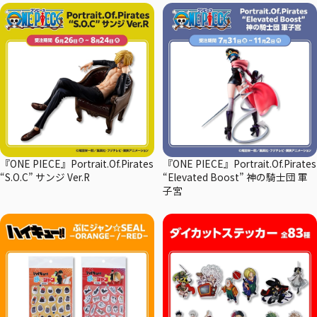
『ONE PIECE』Portrait.Of.Pirates
『ONE PIECE』Portrait.Of.Pirates
“S.O.C” サンジ Ver.R
“Elevated Boost” 神の騎士団 軍
子宮