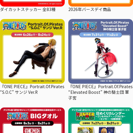
ダイカットステッカー 全83種
2026年バースデイ商品
『ONE PIECE』Portrait.Of.Pirates
『ONE PIECE』Portrait.Of.Pirates
“S.O.C” サンジ Ver.R
“Elevated Boost” 神の騎士団 軍
子宮