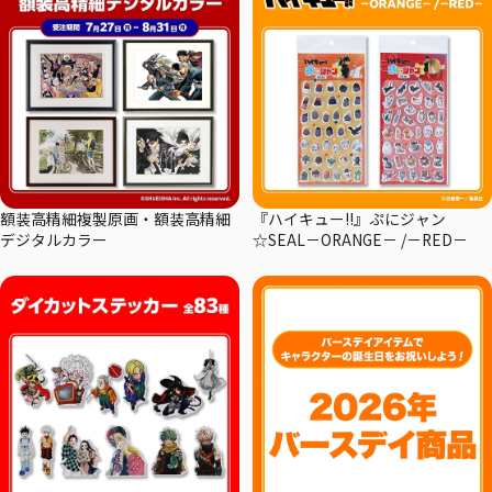
額装高精細複製原画・額装高精細
『ハイキュー!!』ぷにジャン
デジタルカラー
☆SEAL－ORANGE－ /－RED－