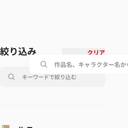
絞り込み
クリア