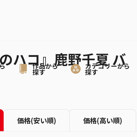
オのハコ』鹿野千夏 バ
ら
作品から
カテゴリーから
探す
探す
価格(安い順)
価格(高い順)