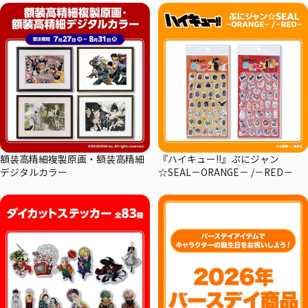
額装高精細複製原画・額装高精細
『ハイキュー!!』ぷにジャン
デジタルカラー
☆SEAL－ORANGE－ /－RED－