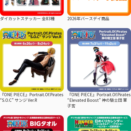
ダイカットステッカー 全83種
2026年バースデイ商品
『ONE PIECE』Portrait.Of.Pirates
『ONE PIECE』Portrait.Of.Pirates
“S.O.C” サンジ Ver.R
“Elevated Boost” 神の騎士団 軍
子宮