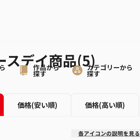
ースデイ商品(5)
ら
作品から
カテゴリーから
探す
探す
価格(安い順)
価格(高い順)
各アイコンの説明を見る