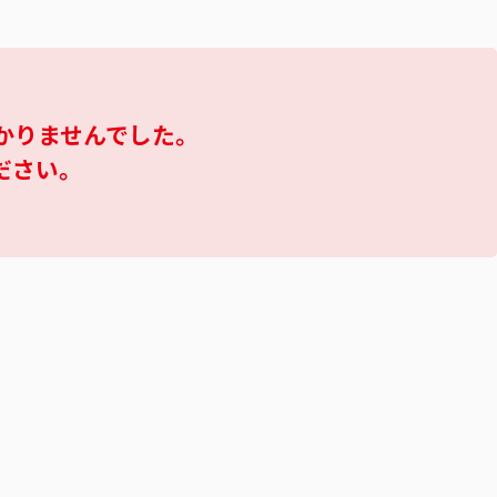
かりませんでした。
ださい。