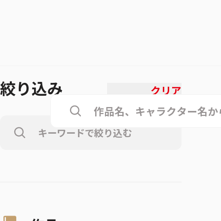
絞り込み
クリア