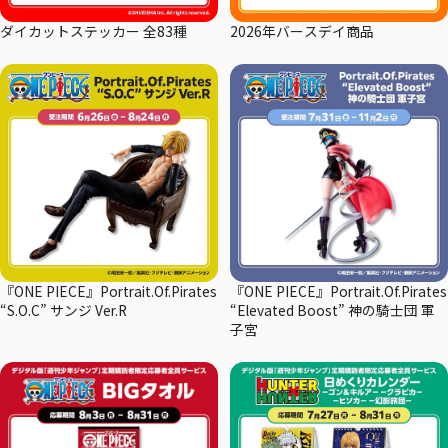
ダイカットステッカー 全83種
2026年バースデイ商品
『ONE PIECE』Portrait.Of.Pirates
『ONE PIECE』Portrait.Of.Pirates
“S.O.C” サンジ Ver.R
“Elevated Boost” 神の騎士団 軍
子宮