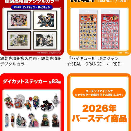
額装高精細複製原画・額装高精細
『ハイキュー!!』ぷにジャン
デジタルカラー
☆SEAL－ORANGE－ /－RED－