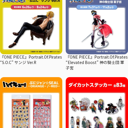
『ONE PIECE』Portrait.Of.Pirates
『ONE PIECE』Portrait.Of.Pirates
“S.O.C” サンジ Ver.R
“Elevated Boost” 神の騎士団 軍
子宮