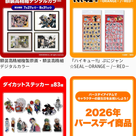
額装高精細複製原画・額装高精細
『ハイキュー!!』ぷにジャン
デジタルカラー
☆SEAL－ORANGE－ /－RED－