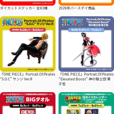
ダイカットステッカー 全83種
2026年バースデイ商品
『ONE PIECE』Portrait.Of.Pirates
『ONE PIECE』Portrait.Of.Pirates
“S.O.C” サンジ Ver.R
“Elevated Boost” 神の騎士団 軍
子宮