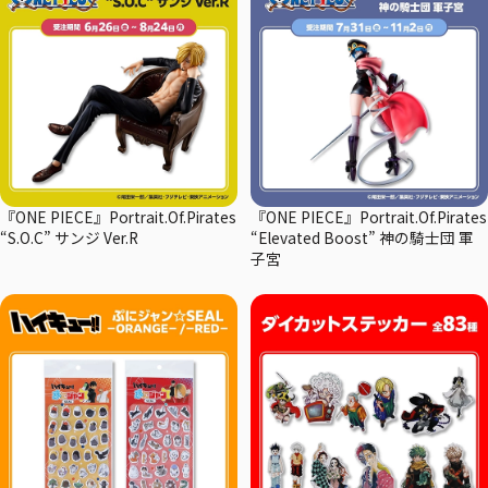
『ONE PIECE』Portrait.Of.Pirates
『ONE PIECE』Portrait.Of.Pirates
“S.O.C” サンジ Ver.R
“Elevated Boost” 神の騎士団 軍
子宮