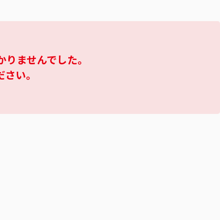
かりませんでした。
ださい。