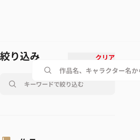
絞り込み
クリア