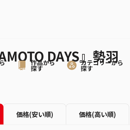
AMOTO DAYS』勢羽
ら
作品から
カテゴリーから
探す
探す
価格(安い順)
価格(高い順)