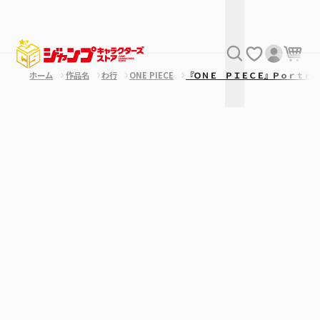
ホーム
作品名
わ行
ONE PIECE
『ＯＮＥ ＰＩＥＣＥ』Ｐｏｒｔｒａ