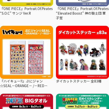
『ONE PIECE』Portrait.Of.Pirates
『ONE PIECE』Portrait.Of.Pirates
“S.O.C” サンジ Ver.R
“Elevated Boost” 神の騎士団 軍
子宮
『ハイキュー!!』ぷにジャン
ダイカットステッカー 全83種
☆SEAL－ORANGE－ /－RED－