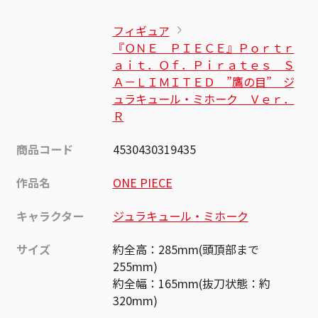
フィギュア
『ＯＮＥ ＰＩＥＣＥ』Ｐｏｒｔｒ
ａｉｔ．Ｏｆ．Ｐｉｒａｔｅｓ Ｓ
Ａ－ＬＩＭＩＴＥＤ ”鷹の目” ジ
ュラキュール・ミホーク Ｖｅｒ．
Ｒ
商品コード
4530430319435
作品名
ONE PIECE
キャラクター
ジュラキュール・ミホーク
サイズ
約全高：285mm(頭頂部まで
255mm)
約全幅：165mm(抜刀状態：約
320mm)