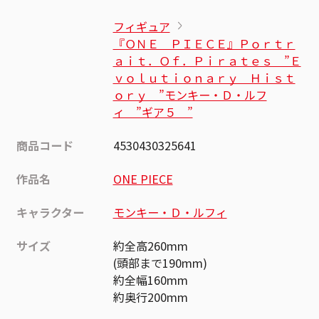
フィギュア
『ＯＮＥ ＰＩＥＣＥ』Ｐｏｒｔｒ
ａｉｔ．Ｏｆ．Ｐｉｒａｔｅｓ ”Ｅ
ｖｏｌｕｔｉｏｎａｒｙ Ｈｉｓｔ
ｏｒｙ ”モンキー・Ｄ・ルフ
ィ ”ギア５ ”
商品コード
4530430325641
作品名
ONE PIECE
キャラクター
モンキー・Ｄ・ルフィ
サイズ
約全高260mm
(頭部まで190mm)
約全幅160mm
約奥行200mm