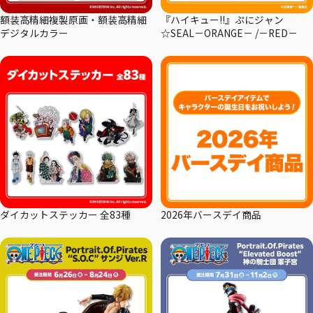
額装高精細複製原画・額装高精細
『ハイキュー!!』ぷにジャン
デジタルカラー
☆SEAL－ORANGE－ /－RED－
ダイカットステッカー 全83種
2026年バースデイ商品