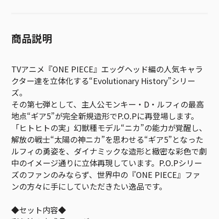
商品説明
TVアニメ『ONE PIECE』エッグヘッド編の人気キャラ
クター達を立体化する“Evolutionary History”シリー
ズ。
その第七弾として、主人公モンキー・D・ルフィの最高
地点“ギア5”が完全新規造形でP.O.Pに再登場します。
「ヒトヒトの実」幻獣種モデル“ニカ”の能力が覚醒し、
解放の戦士“太陽の神ニカ”を思わせる“ギア5”となった
ルフィの勇姿を、ダイナミックな造形と緻密な彩色で劇
中のイメージ通りに立体再現しています。P.O.Pシリー
ズのファンのみならず、世界中の『ONE PIECE』ファ
ンの方々に手にしていただきたい逸品です。
◆セット内容◆