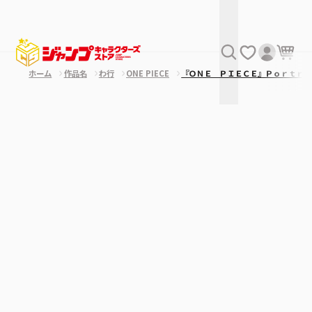
ホーム
作品名
わ行
ONE PIECE
『ＯＮＥ ＰＩＥＣＥ』Ｐｏｒｔｒａ