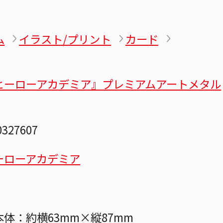
ム
イラスト/プリント
カード
ヒーローアカデミア』プレミアムアートメタル
0327607
ーローアカデミア
体：約横63mm×縦87mm