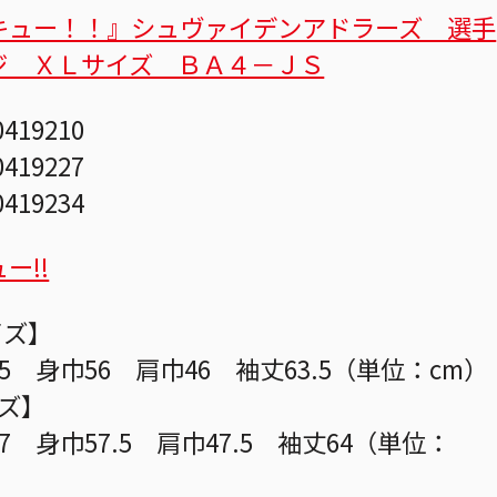
キュー！！』シュヴァイデンアドラーズ 選手
ジ ＸＬサイズ ＢＡ４－ＪＳ
0419210
0419227
0419234
ー!!
イズ】
5 身巾56 肩巾46 袖丈63.5（単位：cm）
イズ】
7 身巾57.5 肩巾47.5 袖丈64（単位：