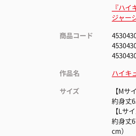
『ハイ
ジャー
商品コード
453043
453043
453043
作品名
ハイキュ
サイズ
【Mサ
約身丈6
【Lサ
約身丈6
cm）