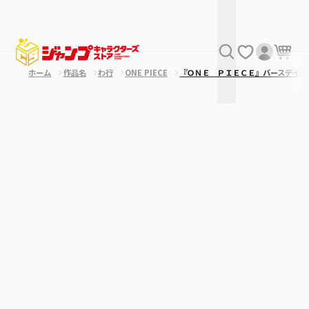
ホーム
作品名
わ行
ONE PIECE
『ＯＮＥ ＰＩＥＣＥ』バースデイジ