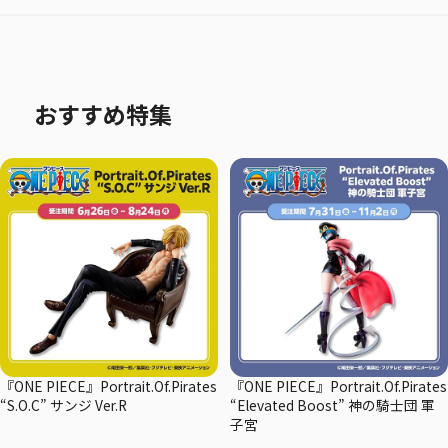
おすすめ特集
『ONE PIECE』Portrait.Of.Pirates
『ONE PIECE』Portrait.Of.Pirates
“S.O.C” サンジ Ver.R
“Elevated Boost” 神の騎士団 軍
子宮