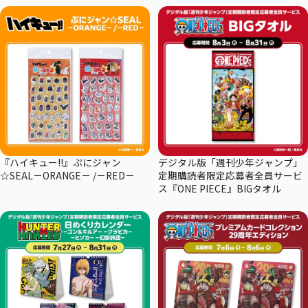
『ハイキュー!!』ぷにジャン
デジタル版「週刊少年ジャンプ」
☆SEAL－ORANGE－ /－RED－
定期購読者限定応募者全員サービ
ス『ONE PIECE』BIGタオル