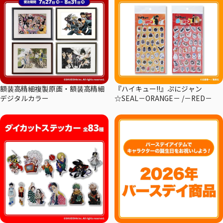
額装高精細複製原画・額装高精細
『ハイキュー!!』ぷにジャン
デジタルカラー
☆SEAL－ORANGE－ /－RED－