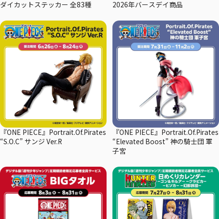
ダイカットステッカー 全83種
2026年バースデイ商品
『ONE PIECE』Portrait.Of.Pirates
『ONE PIECE』Portrait.Of.Pirates
“S.O.C” サンジ Ver.R
“Elevated Boost” 神の騎士団 軍
子宮