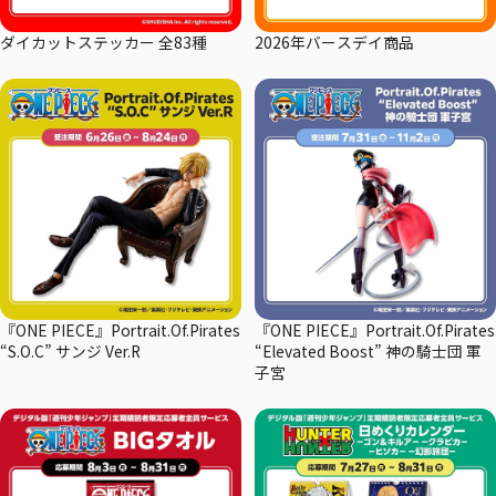
ダイカットステッカー 全83種
2026年バースデイ商品
『ONE PIECE』Portrait.Of.Pirates
『ONE PIECE』Portrait.Of.Pirates
“S.O.C” サンジ Ver.R
“Elevated Boost” 神の騎士団 軍
子宮