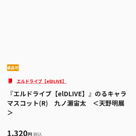
1
5
返品可
エルドライブ【elDLIVE】
『エルドライブ【elDLIVE】』のるキャラ
マスコット(R) 九ノ瀬宙太 ＜天野明展
＞
1,320
円
税込