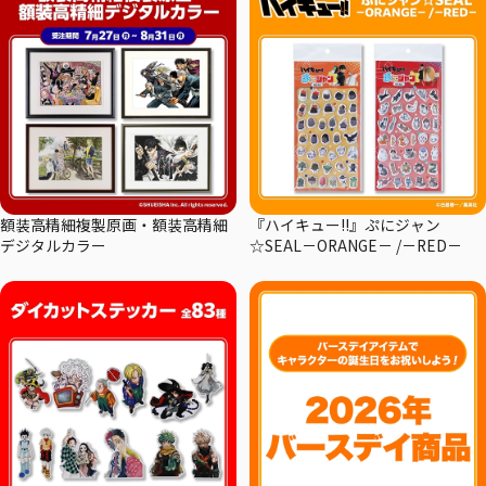
額装高精細複製原画・額装高精細
『ハイキュー!!』ぷにジャン
デジタルカラー
☆SEAL－ORANGE－ /－RED－