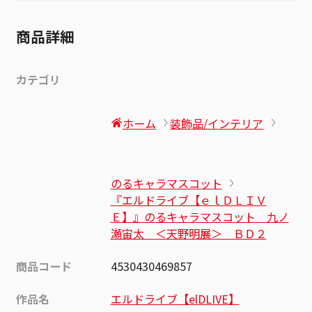
商品詳細
カテゴリ
ホーム
装飾品/インテリア
のるキャラマスコット
『エルドライブ【ｅｌＤＬＩＶ
Ｅ】』のるキャラマスコット 九ノ
瀬宙太 ＜天野明展＞ ＢＤ２
商品コード
4530430469857
作品名
エルドライブ【elDLIVE】