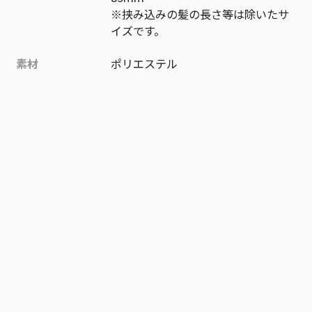
※挟み込みの髪の長さ等は除いたサ
イズです。
素材
ポリエステル
作品
鴨乃橋ロンの禁断推理
お気に入り作品に登録する