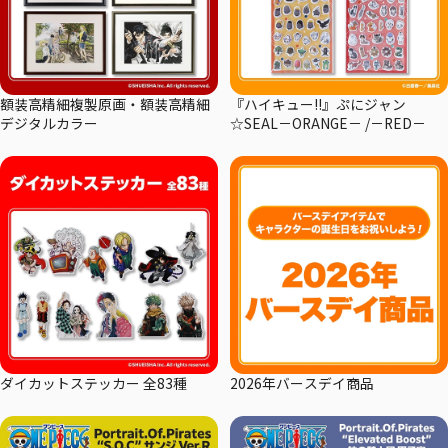
額装高精細複製原画・額装高精細
『ハイキュー!!』ぷにジャン
デジタルカラー
☆SEAL－ORANGE－ /－RED－
ダイカットステッカー 全83種
2026年バースデイ商品