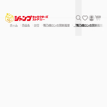
ホーム
作品名
か行
鴨乃橋ロンの禁断推理
『鴨乃橋ロンの禁断推理』