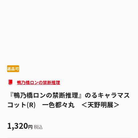
1
5
返品可
鴨乃橋ロンの禁断推理
『鴨乃橋ロンの禁断推理』のるキャラマス
コット(R) 一色都々丸 ＜天野明展＞
1,320
円
税込