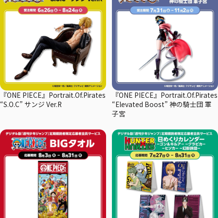
『ONE PIECE』Portrait.Of.Pirates
『ONE PIECE』Portrait.Of.Pirates
“S.O.C” サンジ Ver.R
“Elevated Boost” 神の騎士団 軍
子宮