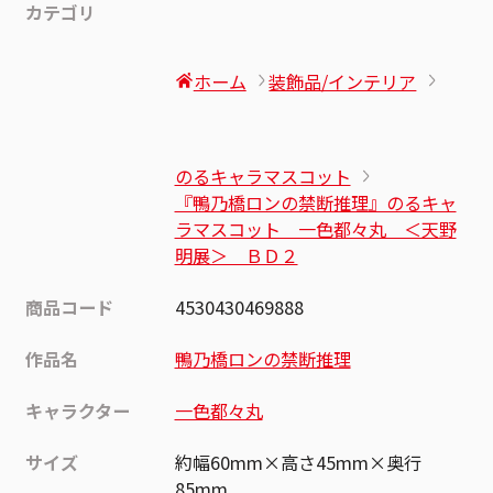
カテゴリ
ホーム
装飾品/インテリア
のるキャラマスコット
『鴨乃橋ロンの禁断推理』のるキャ
ラマスコット 一色都々丸 ＜天野
明展＞ ＢＤ２
商品コード
4530430469888
作品名
鴨乃橋ロンの禁断推理
キャラクター
一色都々丸
サイズ
約幅60mm×高さ45mm×奥行
85mm