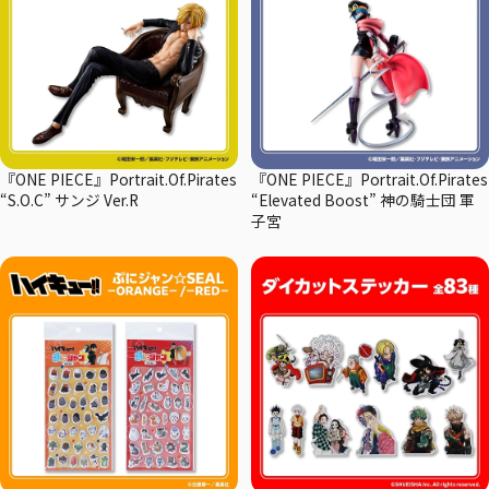
『ONE PIECE』Portrait.Of.Pirates
『ONE PIECE』Portrait.Of.Pirates
“S.O.C” サンジ Ver.R
“Elevated Boost” 神の騎士団 軍
子宮