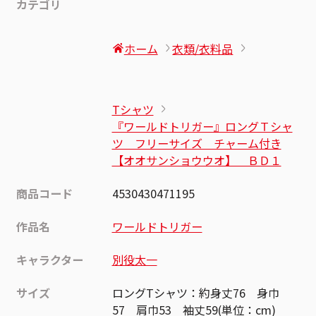
カテゴリ
ホーム
衣類/衣料品
Tシャツ
『ワールドトリガー』ロングＴシャ
ツ フリーサイズ チャーム付き
【オオサンショウウオ】 ＢＤ１
商品コード
4530430471195
作品名
ワールドトリガー
キャラクター
別役太一
サイズ
ロングTシャツ：約身丈76 身巾
57 肩巾53 袖丈59(単位：cm)