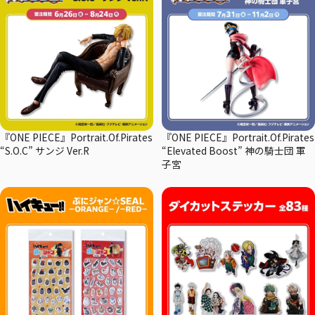
『ONE PIECE』Portrait.Of.Pirates
『ONE PIECE』Portrait.Of.Pirates
“S.O.C” サンジ Ver.R
“Elevated Boost” 神の騎士団 軍
子宮