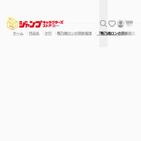
ホーム
作品名
か行
鴨乃橋ロンの禁断推理
『鴨乃橋ロンの禁断推理』