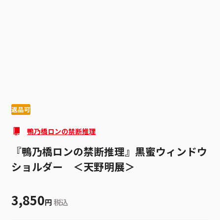
1
2
返品可
鴨乃橋ロンの禁断推理
『鴨乃橋ロンの禁断推理』黒蜜ウィンドウ
ショルダー ＜天野明展＞
3,850
円
税込