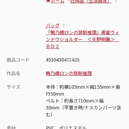
ホーム
日用品（生活雑貨）
バッグ
『鴨乃橋ロンの禁断推理』黒蜜ウィ
ンドウショルダー ＜天野明展＞
ＢＤ２
商品コード
4530430471423
作品名
鴨乃橋ロンの禁断推理
サイズ
本体：約横105mm×縦155mm×奥
行50mm
ベルト：約長さ710mm×幅
30mm（平置き時/ナスカンパーツ含
む）
素材
PVC、ポリエステル