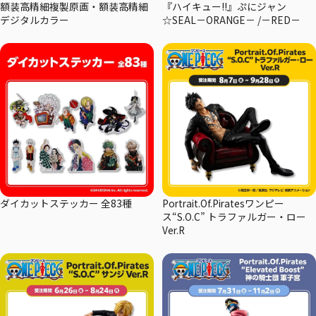
額装高精細複製原画・額装高精細
『ハイキュー!!』ぷにジャン
デジタルカラー
☆SEAL－ORANGE－ /－RED－
ダイカットステッカー 全83種
Portrait.Of.Piratesワンピー
ス“S.O.C” トラファルガー・ロー
Ver.R