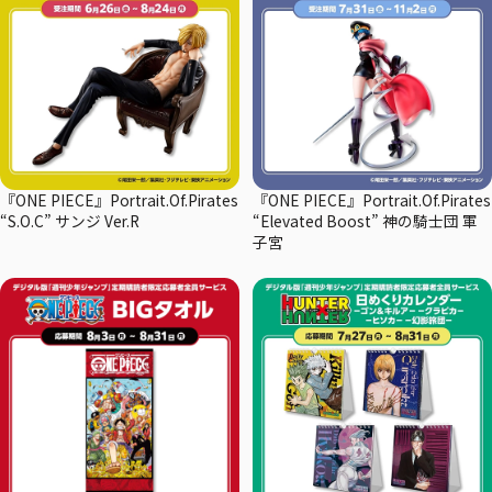
『ONE PIECE』Portrait.Of.Pirates
『ONE PIECE』Portrait.Of.Pirates
“S.O.C” サンジ Ver.R
“Elevated Boost” 神の騎士団 軍
子宮