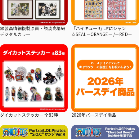
額装高精細複製原画・額装高精細
『ハイキュー!!』ぷにジャン
デジタルカラー
☆SEAL－ORANGE－ /－RED－
ダイカットステッカー 全83種
2026年バースデイ商品