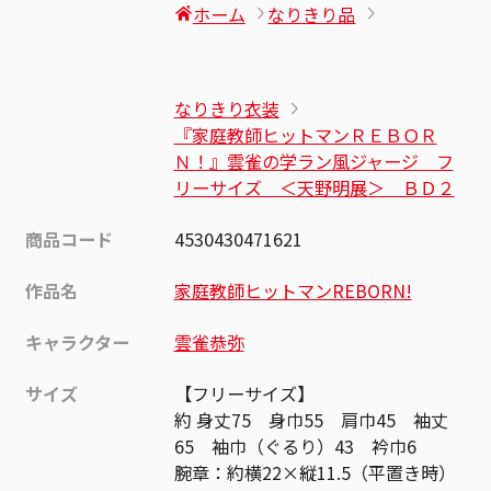
ホーム
なりきり品
なりきり衣装
『家庭教師ヒットマンＲＥＢＯＲ
Ｎ！』雲雀の学ラン風ジャージ フ
リーサイズ ＜天野明展＞ ＢＤ２
商品コード
4530430471621
作品名
家庭教師ヒットマンREBORN!
キャラクター
雲雀恭弥
サイズ
【フリーサイズ】
約 身丈75 身巾55 肩巾45 袖丈
65 袖巾（ぐるり）43 衿巾6
腕章：約横22×縦11.5（平置き時）