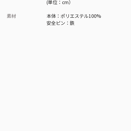
(単位：cm）
素材
本体：ポリエステル100%
安全ピン：鉄
作品
家庭教師ヒットマンREBORN!
お気に入り作品に登録する