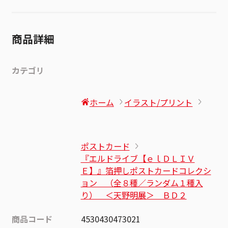
商品詳細
カテゴリ
ホーム
イラスト/プリント
ポストカード
『エルドライブ【ｅｌＤＬＩＶ
Ｅ】』箔押しポストカードコレクシ
ョン （全８種／ランダム１種入
り） ＜天野明展＞ ＢＤ２
商品コード
4530430473021