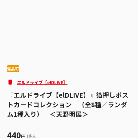
1
4
返品可
エルドライブ【elDLIVE】
『エルドライブ【elDLIVE】』箔押しポス
トカードコレクション （全8種／ランダ
ム1種入り） ＜天野明展＞
440
円
税込