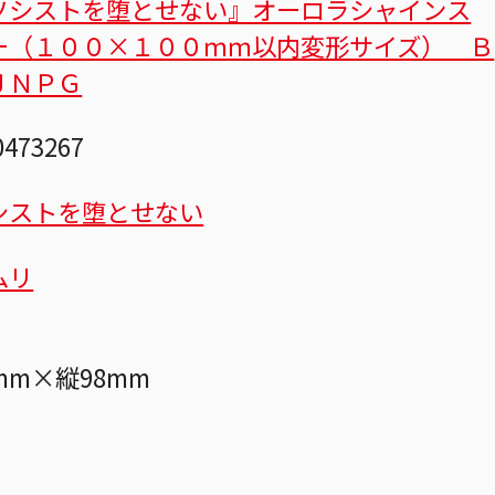
ソシストを堕とせない』オーロラシャインス
ー（１００×１００ｍｍ以内変形サイズ） Ｂ
ＪＮＰＧ
0473267
シストを堕とせない
ムリ
mm×縦98mm