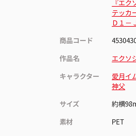
『エク
テッカ
Ｄ１－
商品コード
453043
作品名
エクソ
キャラクター
愛月イ
神父
サイズ
約横98
素材
PET