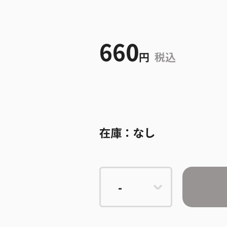
660
円
税込
在庫：
なし