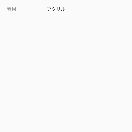
素材
アクリル
作品
家庭教師ヒットマンREBORN!
お気に入り作品に登録する