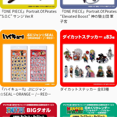
『ONE PIECE』Portrait.Of.Pirates
『ONE PIECE』Portrait.Of.Pirates
“S.O.C” サンジ Ver.R
“Elevated Boost” 神の騎士団 軍
子宮
『ハイキュー!!』ぷにジャン
ダイカットステッカー 全83種
☆SEAL－ORANGE－ /－RED－