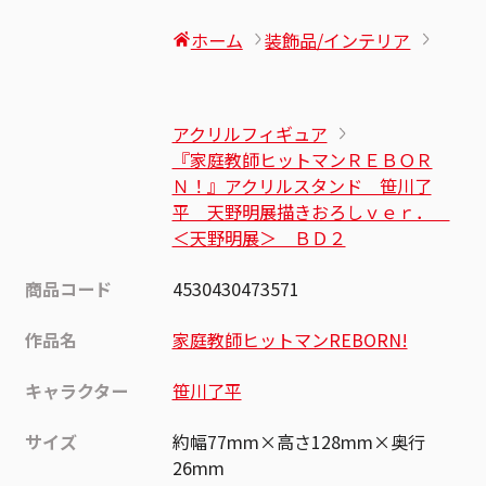
ホーム
装飾品/インテリア
アクリルフィギュア
『家庭教師ヒットマンＲＥＢＯＲ
Ｎ！』アクリルスタンド 笹川了
平 天野明展描きおろしｖｅｒ．
＜天野明展＞ ＢＤ２
商品コード
4530430473571
作品名
家庭教師ヒットマンREBORN!
キャラクター
笹川了平
サイズ
約幅77mm×高さ128mm×奥行
26mm