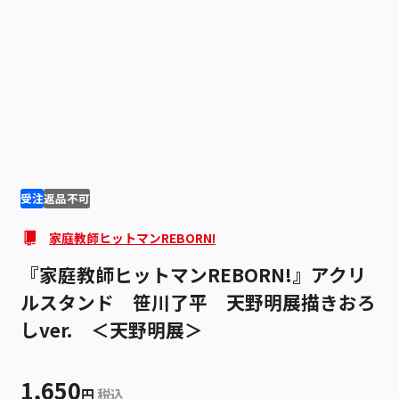
1
4
受注
返品不可
家庭教師ヒットマンREBORN!
『家庭教師ヒットマンREBORN!』アクリ
ルスタンド 笹川了平 天野明展描きおろ
しver. ＜天野明展＞
1,650
円
税込