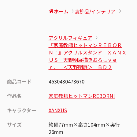
ホーム
装飾品/インテリア
アクリルフィギュア
『家庭教師ヒットマンＲＥＢＯＲ
Ｎ！』アクリルスタンド ＸＡＮＸ
ＵＳ 天野明展描きおろしｖｅ
ｒ． ＜天野明展＞ ＢＤ２
商品コード
4530430473670
作品名
家庭教師ヒットマンREBORN!
キャラクター
XANXUS
サイズ
約幅77mm×高さ104mm×奥行
26mm