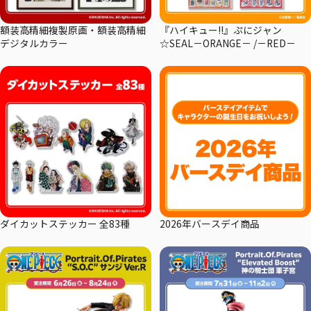
額装高精細複製原画・額装高精細
『ハイキュー!!』ぷにジャン
デジタルカラー
☆SEAL－ORANGE－ /－RED－
ダイカットステッカー 全83種
2026年バースデイ商品