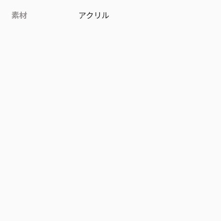
素材
アクリル
作品
家庭教師ヒットマンREBORN!
お気に入り作品に登録する