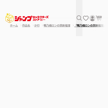
ホーム
作品名
か行
鴨乃橋ロンの禁断推理
『鴨乃橋ロンの禁断推理』