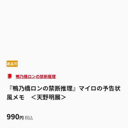
1
2
返品可
鴨乃橋ロンの禁断推理
『鴨乃橋ロンの禁断推理』マイロの予告状
風メモ ＜天野明展＞
990
円
税込