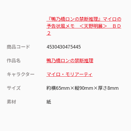
『鴨乃橋ロンの禁断推理』マイロの
予告状風メモ ＜天野明展＞ ＢＤ
２
商品コード
4530430475445
作品名
鴨乃橋ロンの禁断推理
キャラクター
マイロ・モリアーティ
サイズ
約横65mm×縦90mm×厚さ8mm
素材
紙