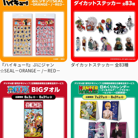
『ハイキュー!!』ぷにジャン
ダイカットステッカー 全83種
☆SEAL－ORANGE－ /－RED－