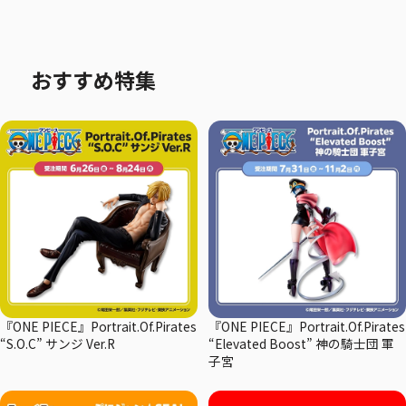
おすすめ特集
『ONE PIECE』Portrait.Of.Pirates
『ONE PIECE』Portrait.Of.Pirates
“S.O.C” サンジ Ver.R
“Elevated Boost” 神の騎士団 軍
子宮